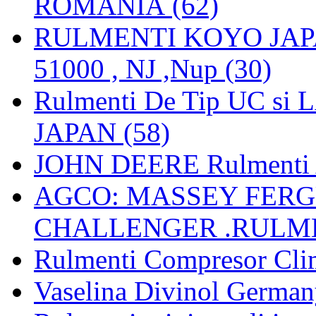
ROMANIA (62)
RULMENTI KOYO JAPAN 
51000 , NJ ,Nup (30)
Rulmenti De Tip UC si
JAPAN (58)
JOHN DEERE Rulmenti 
AGCO: MASSEY FERGU
CHALLENGER .RULME
Rulmenti Compresor Clima
Vaselina Divinol German