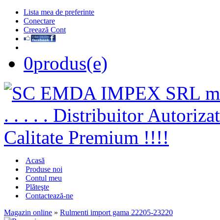
Lista mea de preferinte
Conectare
Creează Cont
0
produs(e)
Acasă
Produse noi
Contul meu
Plăteşte
Contactează-ne
Magazin online
»
Rulmenti import gama 22205-23220