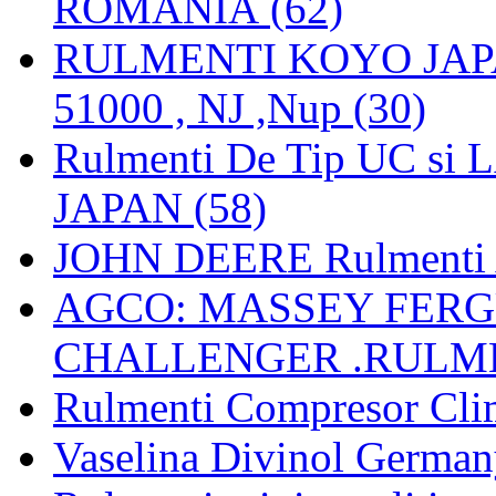
ROMANIA (62)
RULMENTI KOYO JAPAN 
51000 , NJ ,Nup (30)
Rulmenti De Tip UC si
JAPAN (58)
JOHN DEERE Rulmenti 
AGCO: MASSEY FERGU
CHALLENGER .RULME
Rulmenti Compresor Clima
Vaselina Divinol German