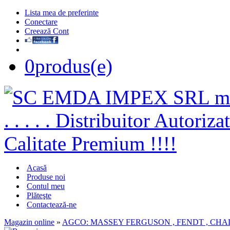
Lista mea de preferinte
Conectare
Creează Cont
0
produs(e)
Acasă
Produse noi
Contul meu
Plăteşte
Contactează-ne
Magazin online
»
AGCO: MASSEY FERGUSON , FENDT , CH