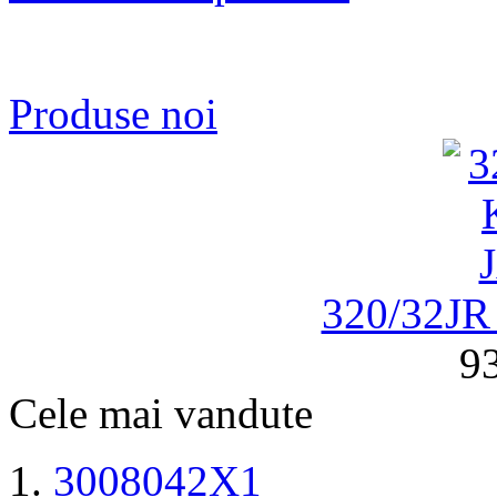
Produse noi
320/32J
93
Cele mai vandute
3008042X1