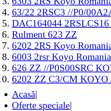
6303 2RS Koyo Romani
63/22 2RSC3 //P0/00
DAC164044 2RSLCS16
Rulment 623 ZZ
6202 2RS Koyo Romani
6003 2rsr Koyo Romania
626 ZZ //P0S00SRC K
6202 ZZ C3/CM KOYO
Acasă
|
Oferte speciale
|