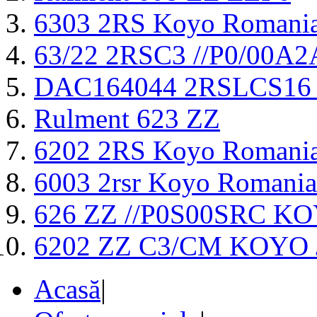
6303 2RS Koyo Romani
63/22 2RSC3 //P0/00
DAC164044 2RSLCS16
Rulment 623 ZZ
6202 2RS Koyo Romani
6003 2rsr Koyo Romania
626 ZZ //P0S00SRC K
6202 ZZ C3/CM KOYO
Acasă
|