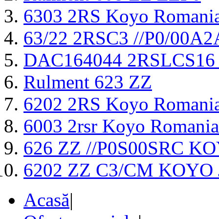
6303 2RS Koyo Romani
63/22 2RSC3 //P0/00
DAC164044 2RSLCS16
Rulment 623 ZZ
6202 2RS Koyo Romani
6003 2rsr Koyo Romania
626 ZZ //P0S00SRC K
6202 ZZ C3/CM KOYO
Acasă
|