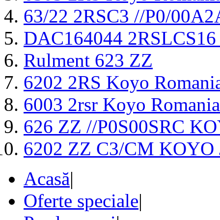
63/22 2RSC3 //P0/00
DAC164044 2RSLCS16
Rulment 623 ZZ
6202 2RS Koyo Romani
6003 2rsr Koyo Romania
626 ZZ //P0S00SRC K
6202 ZZ C3/CM KOYO
Acasă
|
Oferte speciale
|