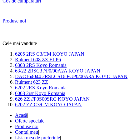
Cos de cumparaturi
Produse noi
Cele mai vandute
6205 2RS C3/CM KOYO JAPAN
Rulment 608 ZZ ELP6
6303 2RS Koyo Romania
63/22 2RSC3 //P0/00A2A KOYO JAPAN
DAC164044 2RSLCS16 FGP0/00A3A KOYO JAPAN
Rulment 623 ZZ
6202 2RS Koyo Romania
6003 2rsr Koyo Romania
626 ZZ //P0S00SRC KOYO JAPAN
6202 ZZ C3/CM KOYO JAPAN
Acasă
|
Oferte speciale
|
Produse noi
|
Contul meu
|
Lista mea de preferinte
|