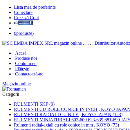
Lista mea de preferinte
Conectare
Creează Cont
0
produs(e)
Acasă
Produse noi
Contul meu
Plăteşte
Contactează-ne
Magazin online
Categorii
RULMENTI SKF (0)
RULMENTI CU ROLE CONICE IN INCH , KOYO JAPAN 
RULMENTI RADIALI CU BILE , KOYO JAPAN (123)
RULMENTI MINIATURALI 602-609 623-639 681-699 JAP
Rulmenti radial-axiali cu role conice in mm , KOYO (73)