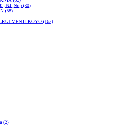
MANIA (62)
, NJ ,Nup (30)
N (58)
.RULMENTI KOYO (163)
a (2)