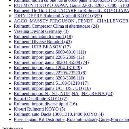
Rulmenti radiali cu bile ,de la 6000 pana la 6308,KOYO RO
RULMENTI KOYO JAPAN Gama 2200 , 3200 , 7200 , 51000 
Rulmenti De Tip UC si LAGARE cu Rulmenti . KOYO JAPA
JOHN DEERE Rulmenti Agricoli KOYO (353)
AGCO: MASSEY FERGUSON , FENDT , CHALLENGER 
Rulmenti Compresor Clima si alternatoare (24)
Vaselina Divinol Germany (3)
Rulmenti miniaturali import (18)
Rulmenti Diverse Branduri (43)
Rulmenti URB BRASOV (17)
Rulmenti import gama 6000-6910 (111)
Rulmenti import gama 2205-2309 (12)
Rulmenti import gama 30203-35508 (74)
Rulmenti import gama 1204-1310 (9)
Rulmenti import gama 22205-23220 (8)
Rulmenti import gama 3203-3306 (11)
Rulmenti import gama 51103-51210 (17)
Rulmenti import gama UC , US , UD (16)
Rulmenti import N , NJ , NUP ,NA , NF , RHNA (23)
Kit-uri Distributie KOYO (2)
Rulmenti import diverse tipuri (16)
Kit-uri Rulmenti KOYO (5)
Rulmenti auto Dacia 1300,1310,1400 KOYO (4)
Piese Logan: Kit Distributie ,Rola intinzatoare,Curea,Pompa ap