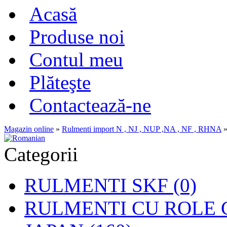
Acasă
Produse noi
Contul meu
Plăteşte
Contactează-ne
Magazin online
»
Rulmenti import N , NJ , NUP ,NA , NF , RHNA
Categorii
RULMENTI SKF (0)
RULMENTI CU ROLE C