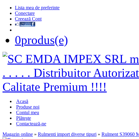
Lista mea de preferinte
Conectare
Creează Cont
0
produs(e)
Acasă
Produse noi
Contul meu
Plăteşte
Contactează-ne
Magazin online
»
Rulmenti import diverse tipuri
»
Rulment S39060 M