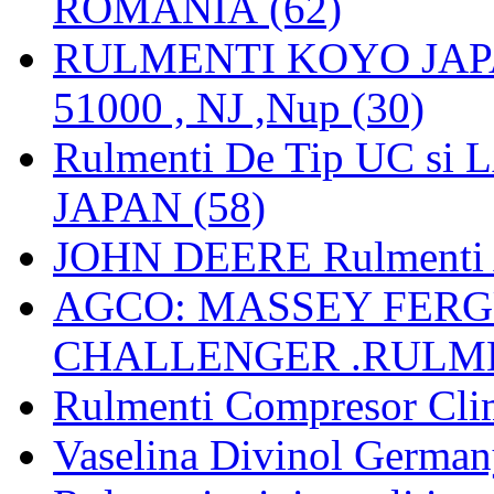
ROMANIA (62)
RULMENTI KOYO JAPAN 
51000 , NJ ,Nup (30)
Rulmenti De Tip UC si
JAPAN (58)
JOHN DEERE Rulmenti 
AGCO: MASSEY FERGU
CHALLENGER .RULME
Rulmenti Compresor Clima
Vaselina Divinol German