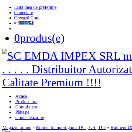
Lista mea de preferinte
Conectare
Creează Cont
0
produs(e)
Acasă
Produse noi
Contul meu
Plăteşte
Contactează-ne
Magazin online
»
Rulmenti import gama UC , US , UD
»
Rulment U