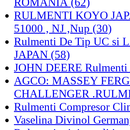
ROMANIA (62)
RULMENTI KOYO JAPAN 
51000 , NJ ,Nup (30)
Rulmenti De Tip UC si
JAPAN (58)
JOHN DEERE Rulmenti 
AGCO: MASSEY FERGU
CHALLENGER .RULME
Rulmenti Compresor Clima
Vaselina Divinol German