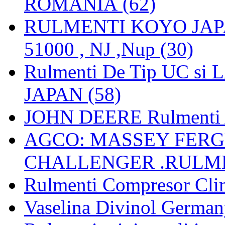
ROMANIA (62)
RULMENTI KOYO JAPAN 
51000 , NJ ,Nup (30)
Rulmenti De Tip UC si
JAPAN (58)
JOHN DEERE Rulmenti 
AGCO: MASSEY FERGU
CHALLENGER .RULME
Rulmenti Compresor Clima
Vaselina Divinol German