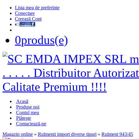
Lista mea de preferinte
Conectare
Creează Cont
0
produs(e)
Acasă
Produse noi
Contul meu
Plăteşte
Contactează-ne
Magazin online
»
Rulmenti import diverse tipuri
»
Rulment 943/45