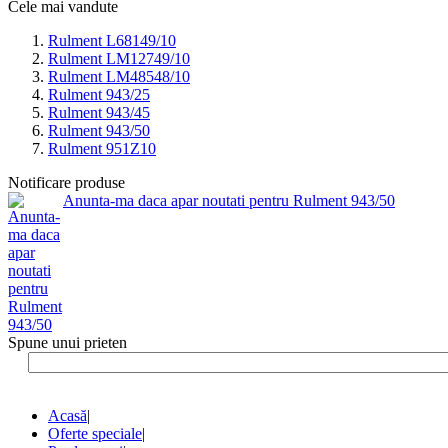
Cele mai vandute
Rulment L68149/10
Rulment LM12749/10
Rulment LM48548/10
Rulment 943/25
Rulment 943/45
Rulment 943/50
Rulment 951Z10
Notificare produse
Anunta-ma daca apar noutati pentru Rulment 943/50
Spune unui prieten
Acasă
|
Oferte speciale
|