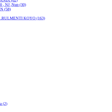
MANIA (62)
, NJ ,Nup (30)
N (58)
.RULMENTI KOYO (163)
a (2)