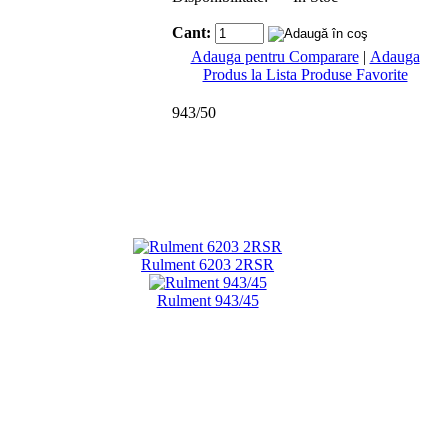
Cant:
Adauga pentru Comparare
|
Adauga
Produs la Lista Produse Favorite
943/50
Rulment 6203 2RSR
Rulment 943/45