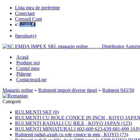
Lista mea de preferinte
Conectare
Creează Cont
0
produs(e)
Acasă
Produse noi
Contul meu
Plăteşte
Contactează-ne
Magazin online
»
Rulmenti import diverse tipuri
»
Rulment 943/50
Categorii
RULMENTI SKF (0)
RULMENTI CU ROLE CONICE IN INCH , KOYO JAPAN 
RULMENTI RADIALI CU BILE , KOYO JAPAN (123)
RULMENTI MINIATURALI 602-609 623-639 681-699 JAP
Rulmenti radial-axiali cu role conice in mm , KOYO (73)