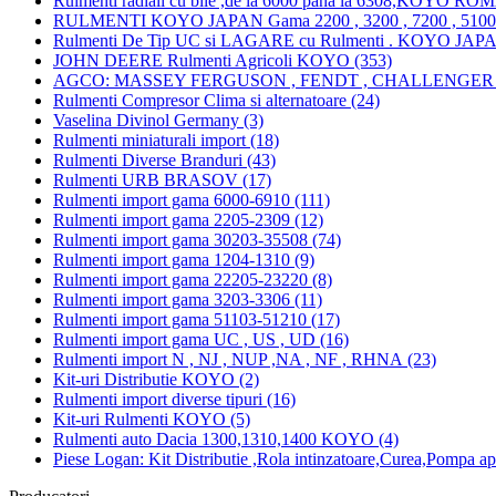
Rulmenti radiali cu bile ,de la 6000 pana la 6308,KOYO RO
RULMENTI KOYO JAPAN Gama 2200 , 3200 , 7200 , 51000 
Rulmenti De Tip UC si LAGARE cu Rulmenti . KOYO JAPA
JOHN DEERE Rulmenti Agricoli KOYO (353)
AGCO: MASSEY FERGUSON , FENDT , CHALLENGER 
Rulmenti Compresor Clima si alternatoare (24)
Vaselina Divinol Germany (3)
Rulmenti miniaturali import (18)
Rulmenti Diverse Branduri (43)
Rulmenti URB BRASOV (17)
Rulmenti import gama 6000-6910 (111)
Rulmenti import gama 2205-2309 (12)
Rulmenti import gama 30203-35508 (74)
Rulmenti import gama 1204-1310 (9)
Rulmenti import gama 22205-23220 (8)
Rulmenti import gama 3203-3306 (11)
Rulmenti import gama 51103-51210 (17)
Rulmenti import gama UC , US , UD (16)
Rulmenti import N , NJ , NUP ,NA , NF , RHNA (23)
Kit-uri Distributie KOYO (2)
Rulmenti import diverse tipuri (16)
Kit-uri Rulmenti KOYO (5)
Rulmenti auto Dacia 1300,1310,1400 KOYO (4)
Piese Logan: Kit Distributie ,Rola intinzatoare,Curea,Pompa ap