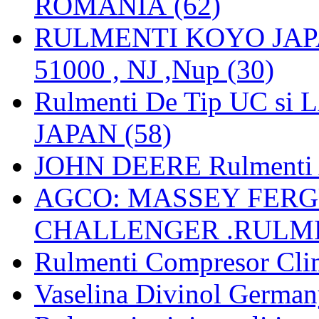
ROMANIA (62)
RULMENTI KOYO JAPAN 
51000 , NJ ,Nup (30)
Rulmenti De Tip UC si
JAPAN (58)
JOHN DEERE Rulmenti 
AGCO: MASSEY FERGU
CHALLENGER .RULME
Rulmenti Compresor Clima
Vaselina Divinol German