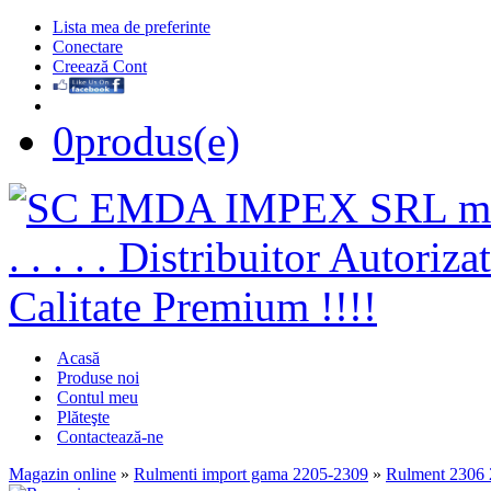
Lista mea de preferinte
Conectare
Creează Cont
0
produs(e)
Acasă
Produse noi
Contul meu
Plăteşte
Contactează-ne
Magazin online
»
Rulmenti import gama 2205-2309
»
Rulment 2306 