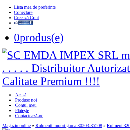
Lista mea de preferinte
Conectare
Creează Cont
0
produs(e)
Acasă
Produse noi
Contul meu
Plăteşte
Contactează-ne
Magazin online
»
Rulmenti import gama 30203-35508
»
Rulment 32