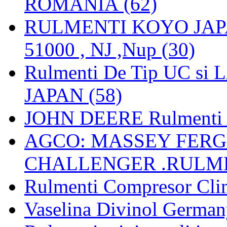
ROMANIA (62)
RULMENTI KOYO JAPAN 
51000 , NJ ,Nup (30)
Rulmenti De Tip UC si
JAPAN (58)
JOHN DEERE Rulmenti 
AGCO: MASSEY FERGU
CHALLENGER .RULME
Rulmenti Compresor Clima
Vaselina Divinol German