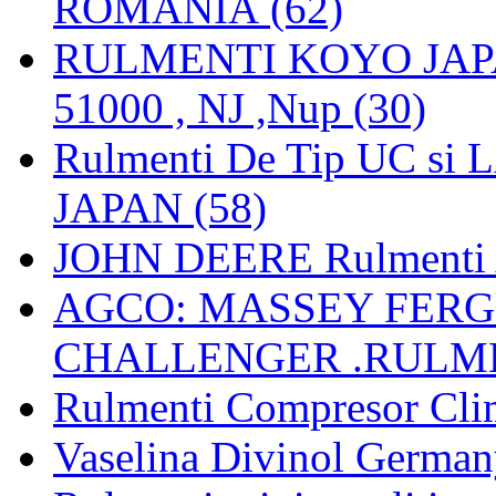
ROMANIA (62)
RULMENTI KOYO JAPAN 
51000 , NJ ,Nup (30)
Rulmenti De Tip UC si
JAPAN (58)
JOHN DEERE Rulmenti 
AGCO: MASSEY FERGU
CHALLENGER .RULME
Rulmenti Compresor Clima
Vaselina Divinol German