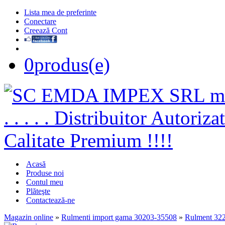
Lista mea de preferinte
Conectare
Creează Cont
0
produs(e)
Acasă
Produse noi
Contul meu
Plăteşte
Contactează-ne
Magazin online
»
Rulmenti import gama 30203-35508
»
Rulment 32