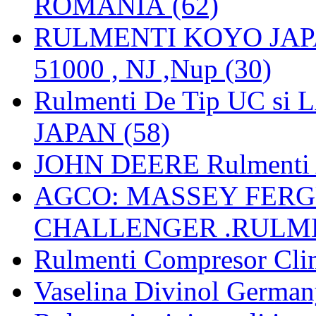
ROMANIA (62)
RULMENTI KOYO JAPAN 
51000 , NJ ,Nup (30)
Rulmenti De Tip UC si
JAPAN (58)
JOHN DEERE Rulmenti 
AGCO: MASSEY FERGU
CHALLENGER .RULME
Rulmenti Compresor Clima
Vaselina Divinol German