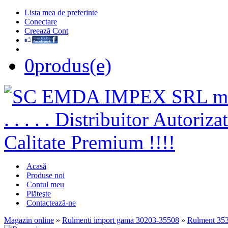
Lista mea de preferinte
Conectare
Creează Cont
0
produs(e)
Acasă
Produse noi
Contul meu
Plăteşte
Contactează-ne
Magazin online
»
Rulmenti import gama 30203-35508
»
Rulment 35