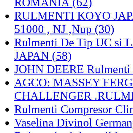
ROMANIA (62)
RULMENTI KOYO JAPAN 
51000 , NJ ,Nup (30)
Rulmenti De Tip UC si
JAPAN (58)
JOHN DEERE Rulmenti 
AGCO: MASSEY FERGU
CHALLENGER .RULME
Rulmenti Compresor Clima
Vaselina Divinol German