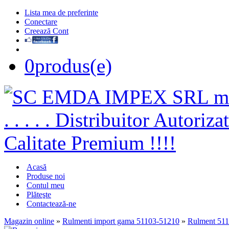
Lista mea de preferinte
Conectare
Creează Cont
0
produs(e)
Acasă
Produse noi
Contul meu
Plăteşte
Contactează-ne
Magazin online
»
Rulmenti import gama 51103-51210
»
Rulment 51