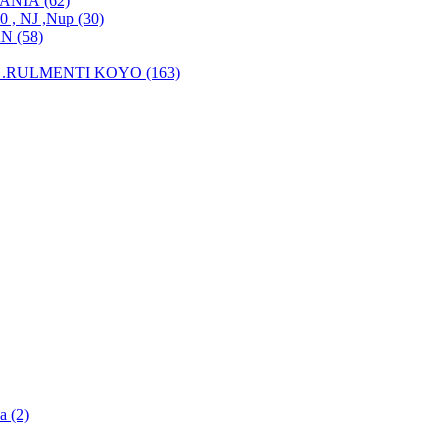
MANIA (62)
, NJ ,Nup (30)
N (58)
.RULMENTI KOYO (163)
a (2)