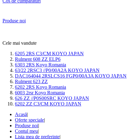
Cos de cumparaturi
Produse noi
Cele mai vandute
6205 2RS C3/CM KOYO JAPAN
Rulment 608 ZZ ELP6
6303 2RS Koyo Romania
63/22 2RSC3 //P0/00A2A KOYO JAPAN
DAC164044 2RSLCS16 FGP0/00A3A KOYO JAPAN
Rulment 623 ZZ
6202 2RS Koyo Romania
6003 2rsr Koyo Romania
626 ZZ //P0S00SRC KOYO JAPAN
6202 ZZ C3/CM KOYO JAPAN
Acasă
|
Oferte speciale
|
Produse noi
|
Contul meu
|
Lista mea de preferinte
|