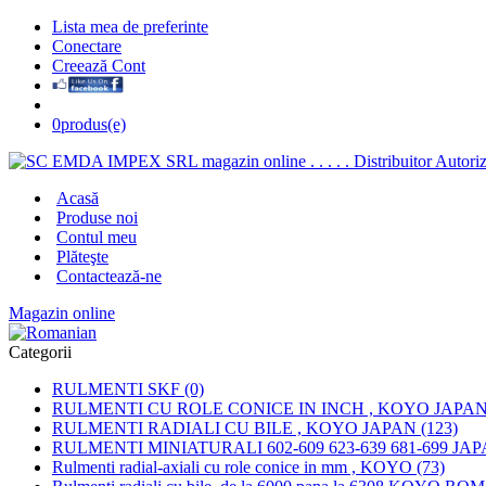
Lista mea de preferinte
Conectare
Creează Cont
0
produs(e)
Acasă
Produse noi
Contul meu
Plăteşte
Contactează-ne
Magazin online
Categorii
RULMENTI SKF (0)
RULMENTI CU ROLE CONICE IN INCH , KOYO JAPAN 
RULMENTI RADIALI CU BILE , KOYO JAPAN (123)
RULMENTI MINIATURALI 602-609 623-639 681-699 JAP
Rulmenti radial-axiali cu role conice in mm , KOYO (73)