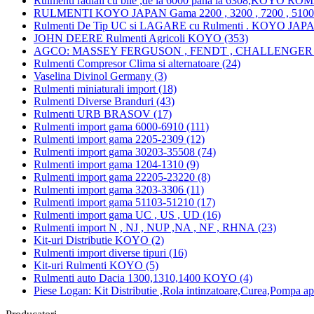
Rulmenti radiali cu bile ,de la 6000 pana la 6308,KOYO RO
RULMENTI KOYO JAPAN Gama 2200 , 3200 , 7200 , 51000 
Rulmenti De Tip UC si LAGARE cu Rulmenti . KOYO JAPA
JOHN DEERE Rulmenti Agricoli KOYO (353)
AGCO: MASSEY FERGUSON , FENDT , CHALLENGER 
Rulmenti Compresor Clima si alternatoare (24)
Vaselina Divinol Germany (3)
Rulmenti miniaturali import (18)
Rulmenti Diverse Branduri (43)
Rulmenti URB BRASOV (17)
Rulmenti import gama 6000-6910 (111)
Rulmenti import gama 2205-2309 (12)
Rulmenti import gama 30203-35508 (74)
Rulmenti import gama 1204-1310 (9)
Rulmenti import gama 22205-23220 (8)
Rulmenti import gama 3203-3306 (11)
Rulmenti import gama 51103-51210 (17)
Rulmenti import gama UC , US , UD (16)
Rulmenti import N , NJ , NUP ,NA , NF , RHNA (23)
Kit-uri Distributie KOYO (2)
Rulmenti import diverse tipuri (16)
Kit-uri Rulmenti KOYO (5)
Rulmenti auto Dacia 1300,1310,1400 KOYO (4)
Piese Logan: Kit Distributie ,Rola intinzatoare,Curea,Pompa ap