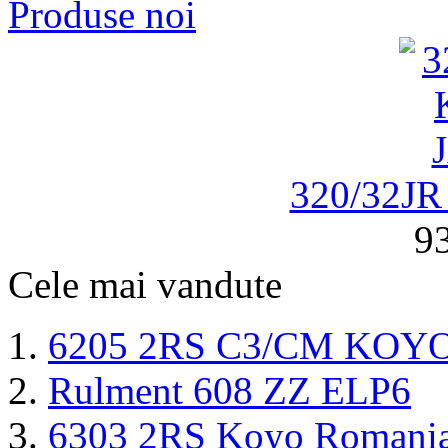
Produse noi
320/32J
93
Cele mai vandute
6205 2RS C3/CM KOY
Rulment 608 ZZ ELP6
6303 2RS Koyo Romani