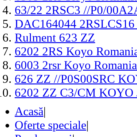
63/22 2RSC3 //P0/00
DAC164044 2RSLCS16
Rulment 623 ZZ
6202 2RS Koyo Romani
6003 2rsr Koyo Romania
626 ZZ //P0S00SRC K
6202 ZZ C3/CM KOYO
Acasă
|
Oferte speciale
|