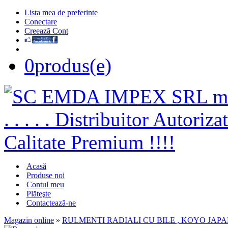
Lista mea de preferinte
Conectare
Creează Cont
0
produs(e)
Acasă
Produse noi
Contul meu
Plăteşte
Contactează-ne
Magazin online
»
RULMENTI RADIALI CU BILE , KOYO JAP