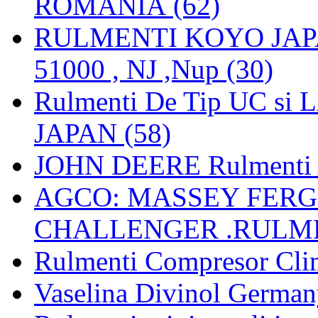
ROMANIA (62)
RULMENTI KOYO JAPAN 
51000 , NJ ,Nup (30)
Rulmenti De Tip UC si
JAPAN (58)
JOHN DEERE Rulmenti 
AGCO: MASSEY FERGU
CHALLENGER .RULME
Rulmenti Compresor Clima
Vaselina Divinol German