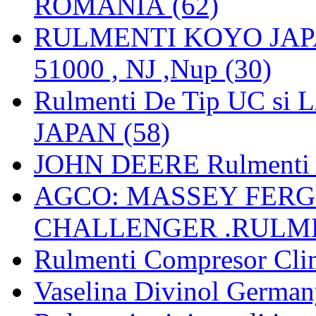
ROMANIA (62)
RULMENTI KOYO JAPAN 
51000 , NJ ,Nup (30)
Rulmenti De Tip UC si
JAPAN (58)
JOHN DEERE Rulmenti 
AGCO: MASSEY FERGU
CHALLENGER .RULME
Rulmenti Compresor Clima
Vaselina Divinol German