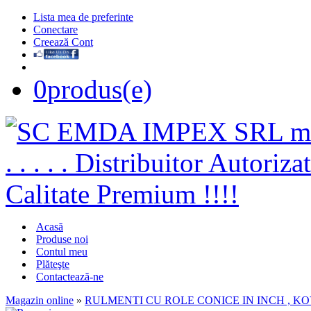
Lista mea de preferinte
Conectare
Creează Cont
0
produs(e)
Acasă
Produse noi
Contul meu
Plăteşte
Contactează-ne
Magazin online
»
RULMENTI CU ROLE CONICE IN INCH , K