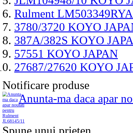
JLM104948/10 KOYO 
Rulment LM503349RYA/
3780/3720 KOYO JAPA
387A/382S KOYO JAP
57551 KOYO JAPAN
27687/27620 KOYO JA
Notificare produse
Anunta-ma daca apar no
Spune unui prieten