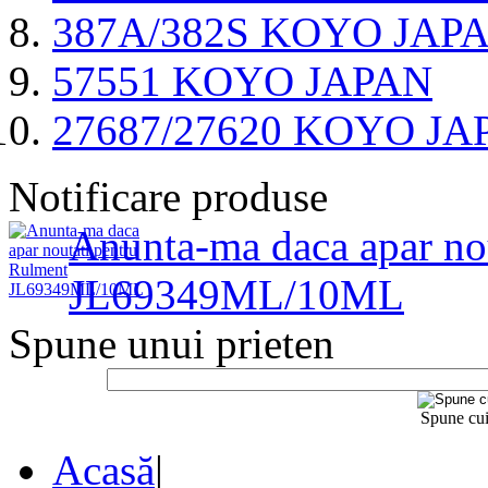
387A/382S KOYO JAP
57551 KOYO JAPAN
27687/27620 KOYO JA
Notificare produse
Anunta-ma daca apar no
JL69349ML/10ML
Spune unui prieten
Spune cui
Acasă
|