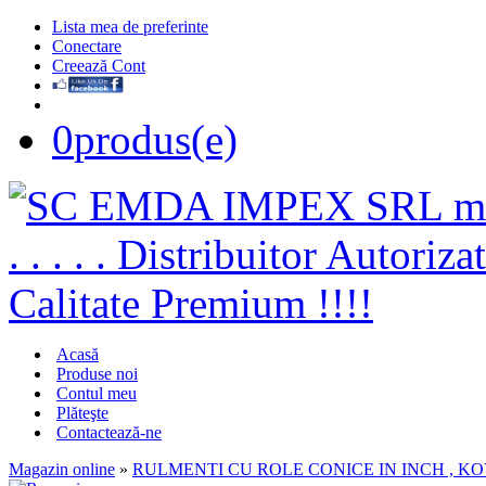
Lista mea de preferinte
Conectare
Creează Cont
0
produs(e)
Acasă
Produse noi
Contul meu
Plăteşte
Contactează-ne
Magazin online
»
RULMENTI CU ROLE CONICE IN INCH , K