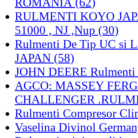
ROMANIA (62)
RULMENTI KOYO JAPAN 
51000 , NJ ,Nup (30)
Rulmenti De Tip UC si
JAPAN (58)
JOHN DEERE Rulmenti 
AGCO: MASSEY FERGU
CHALLENGER .RULME
Rulmenti Compresor Clima
Vaselina Divinol German