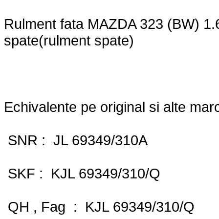
Rulment fata MAZDA 323 (BW) 1.6
spate(rulment spate)
Echivalente pe original si alte marc
SNR : JL 69349/310A
SKF : KJL 69349/310/Q
QH , Fag : KJL 69349/310/Q