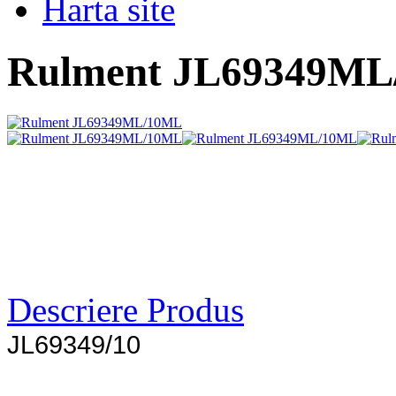
Harta site
Rulment JL69349M
Descriere Produs
JL69349/10