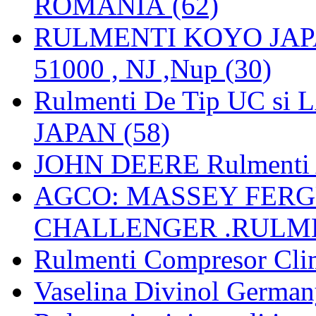
ROMANIA (62)
RULMENTI KOYO JAPAN 
51000 , NJ ,Nup (30)
Rulmenti De Tip UC si
JAPAN (58)
JOHN DEERE Rulmenti 
AGCO: MASSEY FERGU
CHALLENGER .RULME
Rulmenti Compresor Clima
Vaselina Divinol German