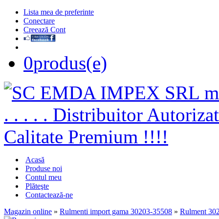
Lista mea de preferinte
Conectare
Creează Cont
0
produs(e)
Acasă
Produse noi
Contul meu
Plăteşte
Contactează-ne
Magazin online
»
Rulmenti import gama 30203-35508
»
Rulment 30