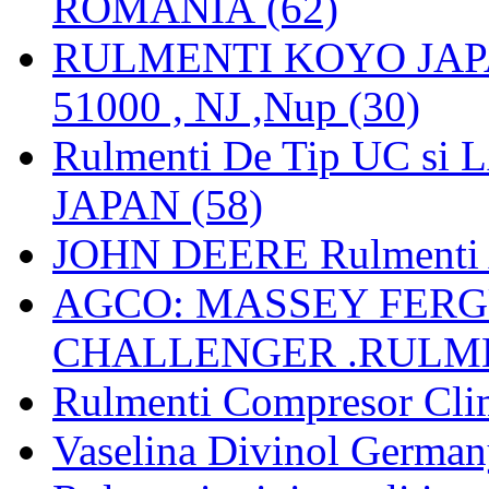
ROMANIA (62)
RULMENTI KOYO JAPAN 
51000 , NJ ,Nup (30)
Rulmenti De Tip UC si
JAPAN (58)
JOHN DEERE Rulmenti 
AGCO: MASSEY FERGU
CHALLENGER .RULME
Rulmenti Compresor Clima
Vaselina Divinol German