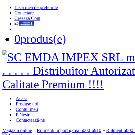
Lista mea de preferinte
Conectare
Creează Cont
0
produs(e)
Acasă
Produse noi
Contul meu
Plăteşte
Contactează-ne
Magazin online
»
Rulmenti import gama 6000-6910
»
Rulment 6000