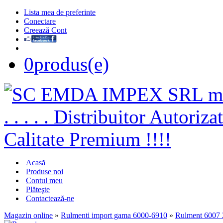
Lista mea de preferinte
Conectare
Creează Cont
0
produs(e)
Acasă
Produse noi
Contul meu
Plăteşte
Contactează-ne
Magazin online
»
Rulmenti import gama 6000-6910
»
Rulment 6007