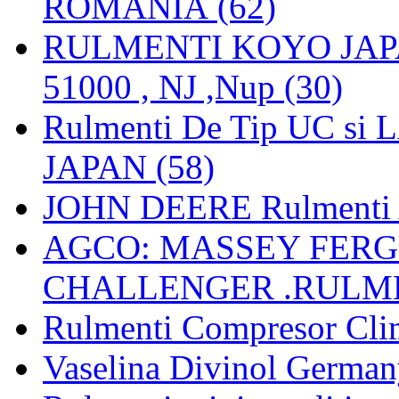
ROMANIA (62)
RULMENTI KOYO JAPAN 
51000 , NJ ,Nup (30)
Rulmenti De Tip UC si
JAPAN (58)
JOHN DEERE Rulmenti 
AGCO: MASSEY FERGU
CHALLENGER .RULME
Rulmenti Compresor Clima
Vaselina Divinol German