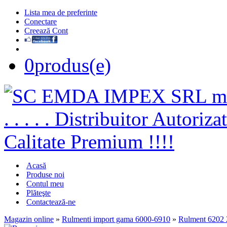
Lista mea de preferinte
Conectare
Creează Cont
0
produs(e)
Acasă
Produse noi
Contul meu
Plăteşte
Contactează-ne
Magazin online
»
Rulmenti import gama 6000-6910
»
Rulment 6202