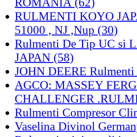
ROMANIA (62)
RULMENTI KOYO JAPAN 
51000 , NJ ,Nup (30)
Rulmenti De Tip UC si
JAPAN (58)
JOHN DEERE Rulmenti 
AGCO: MASSEY FERGU
CHALLENGER .RULME
Rulmenti Compresor Clima
Vaselina Divinol German