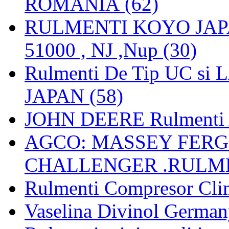
ROMANIA (62)
RULMENTI KOYO JAPAN 
51000 , NJ ,Nup (30)
Rulmenti De Tip UC si
JAPAN (58)
JOHN DEERE Rulmenti 
AGCO: MASSEY FERGU
CHALLENGER .RULME
Rulmenti Compresor Clima
Vaselina Divinol German