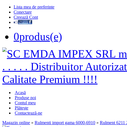
Lista mea de preferinte
Conectare
Creează Cont
0
produs(e)
Acasă
Produse noi
Contul meu
Plăteşte
Contactează-ne
Magazin online
»
Rulmenti import gama 6000-6910
»
Rulment 6211