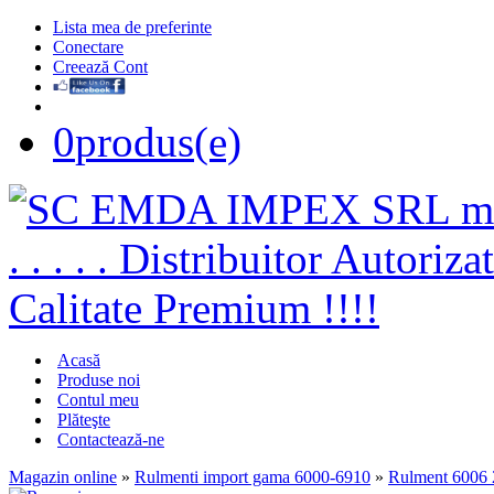
Lista mea de preferinte
Conectare
Creează Cont
0
produs(e)
Acasă
Produse noi
Contul meu
Plăteşte
Contactează-ne
Magazin online
»
Rulmenti import gama 6000-6910
»
Rulment 6006