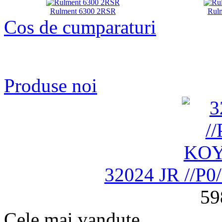
Rulment 6300 2RSR
Rul
Cos de cumparaturi
Produse noi
32024 JR //P
59
Cele mai vandute