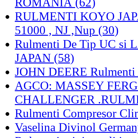
ROMANIA (62)
RULMENTI KOYO JAPAN 
51000 , NJ ,Nup (30)
Rulmenti De Tip UC si
JAPAN (58)
JOHN DEERE Rulmenti 
AGCO: MASSEY FERGU
CHALLENGER .RULME
Rulmenti Compresor Clima
Vaselina Divinol German