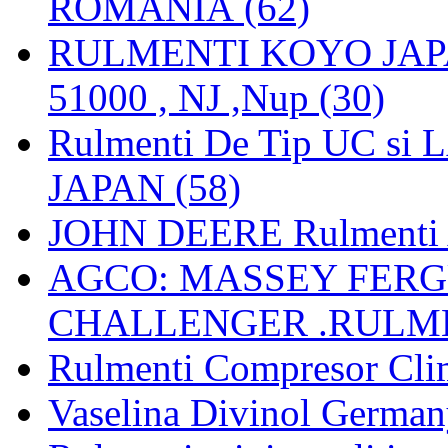
ROMANIA (62)
RULMENTI KOYO JAPAN 
51000 , NJ ,Nup (30)
Rulmenti De Tip UC si
JAPAN (58)
JOHN DEERE Rulmenti 
AGCO: MASSEY FERGU
CHALLENGER .RULME
Rulmenti Compresor Clima
Vaselina Divinol German