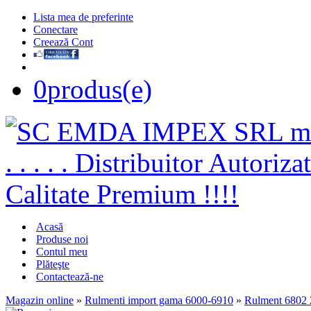
Lista mea de preferinte
Conectare
Creează Cont
0
produs(e)
Acasă
Produse noi
Contul meu
Plăteşte
Contactează-ne
Magazin online
»
Rulmenti import gama 6000-6910
»
Rulment 6802