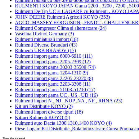
Rulmenti radiali cu bile ,de la 6000 pana la 6308,KOYO RO
RULMENTI KOYO JAPAN Gama 2200 , 3200 , 7200 , 51000 
Rulmenti De Tip UC si LAGARE cu Rulmenti . KOYO JAPA
JOHN DEERE Rulmenti Agricoli KOYO (353)
AGCO: MASSEY FERGUSON , FENDT , CHALLENGER 
Rulmenti Compresor Clima si alternatoare (24)
Vaselina Divinol Germany (3)
Rulmenti miniaturali import (18)
Rulmenti Diverse Branduri (43)
Rulmenti URB BRASOV (17)
Rulmenti import gama 6000-6910 (111)
Rulmenti import gama 2205-2309 (12)
Rulmenti import gama 30203-35508 (74)
Rulmenti import gama 1204-1310 (9)
Rulmenti import gama 22205-23220 (8)
Rulmenti import gama 3203-3306 (11)
Rulmenti import gama 51103-51210 (17)
Rulmenti import gama UC , US , UD (16)
Rulmenti import N , NJ , NUP ,NA , NF , RHNA (23)
Kit-uri Distributie KOYO (2)
Rulmenti import diverse tipuri (16)
Kit-uri Rulmenti KOYO (5)
Rulmenti auto Dacia 1300,1310,1400 KOYO (4)
Piese Logan: Kit Distributie ,Rola intinzatoare,Curea,Pompa ap