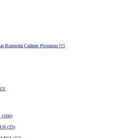
 ZZ
(160)
AN (35)