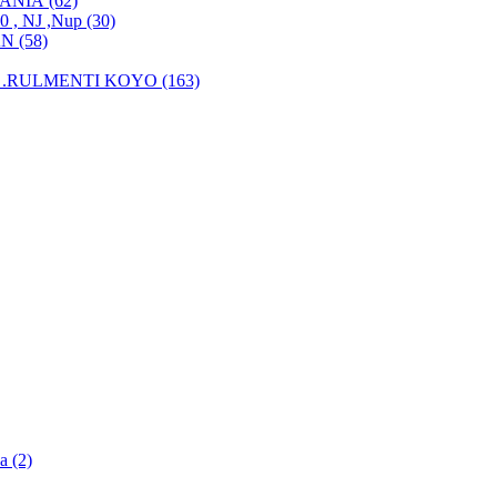
MANIA (62)
, NJ ,Nup (30)
N (58)
.RULMENTI KOYO (163)
a (2)