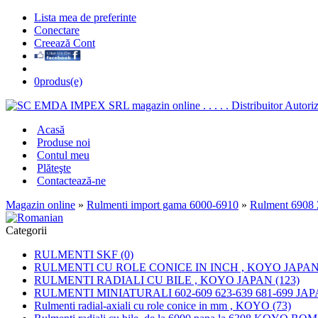
Lista mea de preferinte
Conectare
Creează Cont
0
produs(e)
Acasă
Produse noi
Contul meu
Plăteşte
Contactează-ne
Magazin online
»
Rulmenti import gama 6000-6910
»
Rulment 6908
Categorii
RULMENTI SKF (0)
RULMENTI CU ROLE CONICE IN INCH , KOYO JAPAN 
RULMENTI RADIALI CU BILE , KOYO JAPAN (123)
RULMENTI MINIATURALI 602-609 623-639 681-699 JAP
Rulmenti radial-axiali cu role conice in mm , KOYO (73)