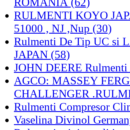
ROMANIA (62)
RULMENTI KOYO JAPAN 
51000 , NJ ,Nup (30)
Rulmenti De Tip UC si
JAPAN (58)
JOHN DEERE Rulmenti 
AGCO: MASSEY FERGU
CHALLENGER .RULME
Rulmenti Compresor Clima
Vaselina Divinol German