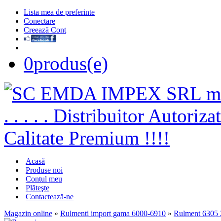
Lista mea de preferinte
Conectare
Creează Cont
0
produs(e)
Acasă
Produse noi
Contul meu
Plăteşte
Contactează-ne
Magazin online
»
Rulmenti import gama 6000-6910
»
Rulment 6305